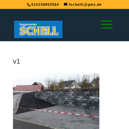
015158803564
fschell1@gmx.de
v1