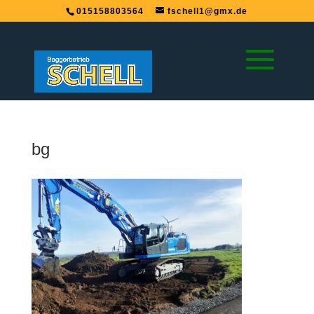
015158803564
fschell1@gmx.de
bg