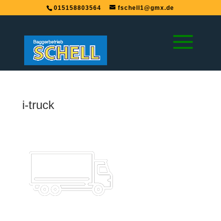
015158803564
fschell1@gmx.de
i-truck