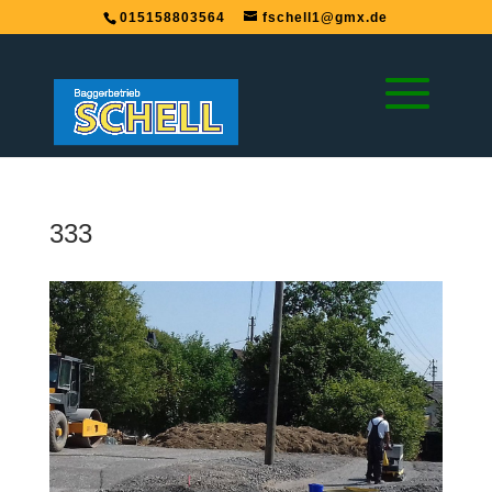
015158803564
fschell1@gmx.de
333