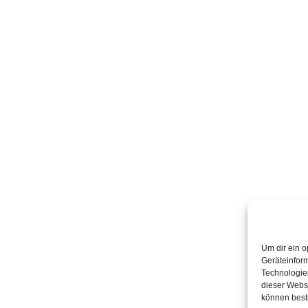
Um dir ein o
Geräteinfor
Technologien
dieser Websi
können best