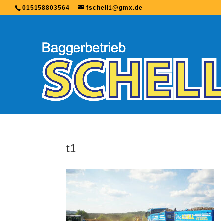
015158803564
fschell1@gmx.de
t1